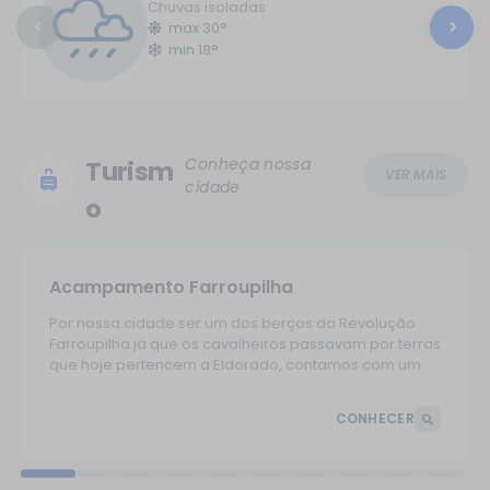
Chuvas isoladas
max 30°
min 18°
Conheça nossa
Turism
VER MAIS
cidade
o
Acampamento Farroupilha
Por nossa cidade ser um dos berços da Revolução
Farroupilha já que os cavalheiros passavam por terras
que hoje pertencem a Eldorado, contamos com um
acampamento reconhecido como patrimônio
histórico imaterial, possui mais de 30 piquetes,
CONHECER
voltados a comunidade tradicionalista.